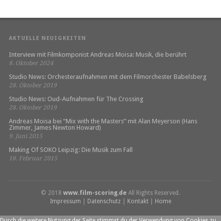
AKTUELLE NEUIGKEITEN
Interview mit Filmkomponist Andreas Moisa: Musik, die berührt
8. Oktober 2024
Studio News: Orchesteraufnahmen mit dem Filmorchester Babelsberg
28. Oktober 2019
Studio News: Oud-Aufnahmen für The Crossing
28. Oktober 2019
Andreas Moisa bei “Mix with the Masters” mit Alan Meyerson (Hans
Zimmer, James Newton Howard)
9. Juni 2015
Making Of SOKO Leipzig: Die Musik zum Fall
18. Februar 2015
© 2018
www.film-scoring.de
All Rights Reserved.
Impressum
|
Datenschutz
|
Kontakt
|
Home
Durch die weitere Nutzung der Seite stimmst du der Verwendung von Cookies zu.