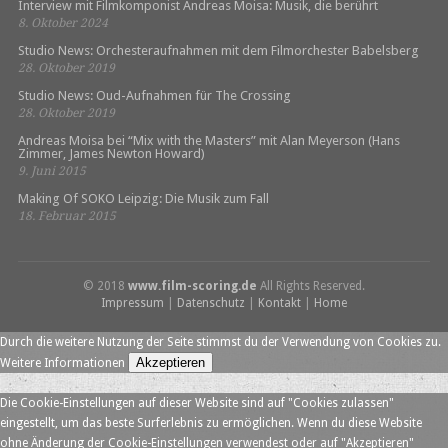
Interview mit Filmkomponist Andreas Moisa: Musik, die berührt
8. Oktober 2024
Studio News: Orchesteraufnahmen mit dem Filmorchester Babelsberg
28. Oktober 2019
Studio News: Oud-Aufnahmen für The Crossing
28. Oktober 2019
Andreas Moisa bei “Mix with the Masters” mit Alan Meyerson (Hans
Zimmer, James Newton Howard)
9. Juni 2015
Making Of SOKO Leipzig: Die Musik zum Fall
18. Februar 2015
© 2018
www.film-scoring.de
All Rights Reserved.
Impressum
|
Datenschutz
|
Kontakt
|
Home
Durch die weitere Nutzung der Seite stimmst du der Verwendung von Cookies zu.
Akzeptieren
Weitere Informationen
Die Cookie-Einstellungen auf dieser Website sind auf "Cookies zulassen"
eingestellt, um das beste Surferlebnis zu ermöglichen. Wenn du diese Website
ohne Änderung der Cookie-Einstellungen verwendest oder auf "Akzeptieren"