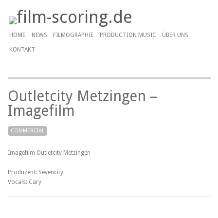
HOME
NEWS
FILMOGRAPHIE
PRODUCTION MUSIC
ÜBER UNS
KONTAKT
Outletcity Metzingen –
Imagefilm
COMMERCIAL
Imagefilm Outletcity Metzingen
Produzent: Sevencity
Vocals: Cary