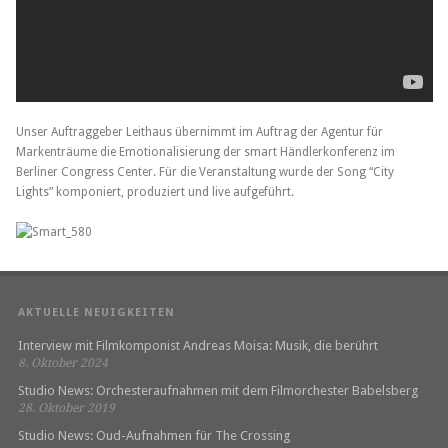
Unser Auftraggeber Leithaus übernimmt im Auftrag der Agentur für
Markenträume die Emotionalisierung der smart Händlerkonferenz im
Berliner Congress Center. Für die Veranstaltung wurde der Song “City
Lights” komponiert, produziert und live aufgeführt.
AKTUELLE NEUIGKEITEN
Interview mit Filmkomponist Andreas Moisa: Musik, die berührt
8. Oktober 2024
Studio News: Orchesteraufnahmen mit dem Filmorchester Babelsberg
28. Oktober 2019
Studio News: Oud-Aufnahmen für The Crossing