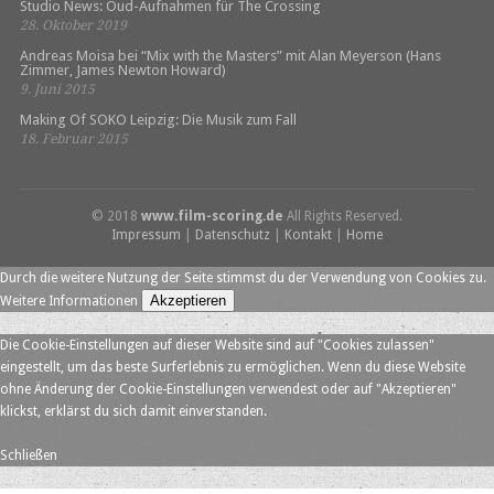
Studio News: Oud-Aufnahmen für The Crossing
28. Oktober 2019
Andreas Moisa bei “Mix with the Masters” mit Alan Meyerson (Hans
Zimmer, James Newton Howard)
9. Juni 2015
Making Of SOKO Leipzig: Die Musik zum Fall
18. Februar 2015
© 2018
www.film-scoring.de
All Rights Reserved.
Impressum
|
Datenschutz
|
Kontakt
|
Home
Durch die weitere Nutzung der Seite stimmst du der Verwendung von Cookies zu.
Akzeptieren
Weitere Informationen
Die Cookie-Einstellungen auf dieser Website sind auf "Cookies zulassen"
eingestellt, um das beste Surferlebnis zu ermöglichen. Wenn du diese Website
ohne Änderung der Cookie-Einstellungen verwendest oder auf "Akzeptieren"
klickst, erklärst du sich damit einverstanden.
Schließen