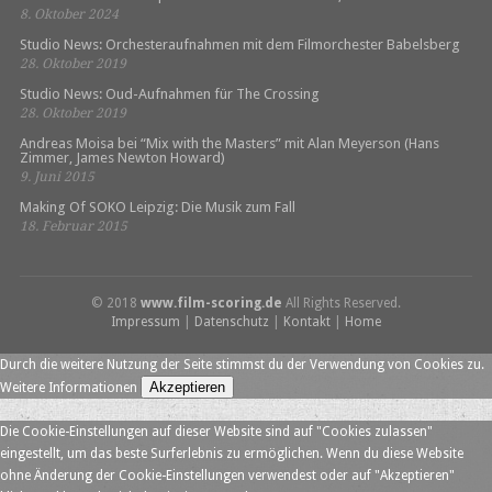
8. Oktober 2024
Studio News: Orchesteraufnahmen mit dem Filmorchester Babelsberg
28. Oktober 2019
Studio News: Oud-Aufnahmen für The Crossing
28. Oktober 2019
Andreas Moisa bei “Mix with the Masters” mit Alan Meyerson (Hans
Zimmer, James Newton Howard)
9. Juni 2015
Making Of SOKO Leipzig: Die Musik zum Fall
18. Februar 2015
© 2018
www.film-scoring.de
All Rights Reserved.
Impressum
|
Datenschutz
|
Kontakt
|
Home
Durch die weitere Nutzung der Seite stimmst du der Verwendung von Cookies zu.
Akzeptieren
Weitere Informationen
Die Cookie-Einstellungen auf dieser Website sind auf "Cookies zulassen"
eingestellt, um das beste Surferlebnis zu ermöglichen. Wenn du diese Website
ohne Änderung der Cookie-Einstellungen verwendest oder auf "Akzeptieren"