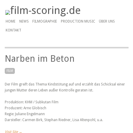
HOME
NEWS
FILMOGRAPHIE
PRODUCTION MUSIC
ÜBER UNS
KONTAKT
Narben im Beton
FILM
Der Film greift das Thema Kindstötung auf und erzählt das Schicksal einer
jungen Mutter deren Leben außer Kontrolle geraten ist.
Produktion: KHM / Subkutan Film
Produzent: Arne Globisch
Regie: Juliane Engelmann
Darsteller: Carmen Birk, Stephan Riedner, Lisa Altenpohl, u.a.
Visit Site →