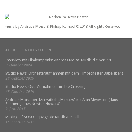
music by Andreas Moisa & Philipp Kümpel ©2013 All Rights Reserved
AKTUELLE NEUIGKEITEN
Interview mit Filmkomponist Andreas Moisa: Musik, die berührt
8. Oktober 2024
Studio News: Orchesteraufnahmen mit dem Filmorchester Babelsberg
28. Oktober 2019
Studio News: Oud-Aufnahmen für The Crossing
28. Oktober 2019
Andreas Moisa bei “Mix with the Masters” mit Alan Meyerson (Hans
Zimmer, James Newton Howard)
9. Juni 2015
Making Of SOKO Leipzig: Die Musik zum Fall
18. Februar 2015