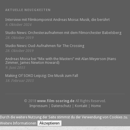
AKTUELLE NEUIGKEITEN
Interview mit Filmkomponist Andreas Moisa: Musik, die berührt
8. Oktober 2024
Studio News: Orchesteraufnahmen mit dem Filmorchester Babelsberg
28. Oktober 2019
Studio News: Oud-Aufnahmen für The Crossing
28. Oktober 2019
Andreas Moisa bei “Mix with the Masters” mit Alan Meyerson (Hans
Zimmer, James Newton Howard)
9. Juni 2015
Making Of SOKO Leipzig: Die Musik zum Fall
18. Februar 2015
© 2018
www.film-scoring.de
All Rights Reserved.
Impressum
|
Datenschutz
|
Kontakt
|
Home
Durch die weitere Nutzung der Seite stimmst du der Verwendung von Cookies zu.
Akzeptieren
Weitere Informationen