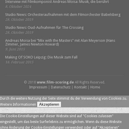
Interview mit Filmkomponist Andreas Moisa: Musik, die berührt
8. Oktober 2024
Studio News: Orchesteraufnahmen mit dem Filmorchester Babelsberg
28. Oktober 2019
Studio News: Oud-Aufnahmen für The Crossing
28. Oktober 2019
Andreas Moisa bei “Mix with the Masters” mit Alan Meyerson (Hans
Zimmer, James Newton Howard)
9. Juni 2015
Making Of SOKO Leipzig: Die Musik zum Fall
18. Februar 2015
© 2018
www.film-scoring.de
All Rights Reserved.
Impressum
|
Datenschutz
|
Kontakt
|
Home
Durch die weitere Nutzung der Seite stimmst du der Verwendung von Cookies zu.
Akzeptieren
Weitere Informationen
Die Cookie-Einstellungen auf dieser Website sind auf "Cookies zulassen"
eingestellt, um das beste Surferlebnis zu ermöglichen. Wenn du diese Website
ohne Änderung der Cookie-Einstellungen verwendest oder auf "Akzeptieren"