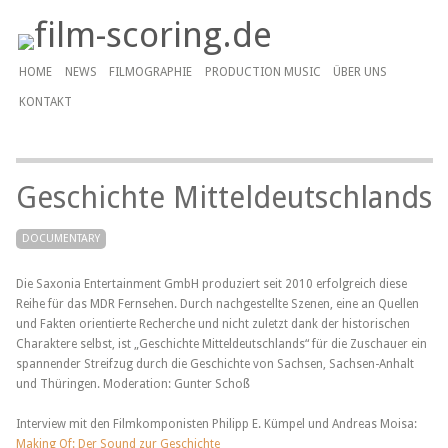
HOME
NEWS
FILMOGRAPHIE
PRODUCTION MUSIC
ÜBER UNS
KONTAKT
Geschichte Mitteldeutschlands
DOCUMENTARY
Die Saxonia Entertainment GmbH produziert seit 2010 erfolgreich diese
Reihe für das MDR Fernsehen. Durch nachgestellte Szenen, eine an Quellen
und Fakten orientierte Recherche und nicht zuletzt dank der historischen
Charaktere selbst, ist „Geschichte Mitteldeutschlands“ für die Zuschauer ein
spannender Streifzug durch die Geschichte von Sachsen, Sachsen-Anhalt
und Thüringen. Moderation: Gunter Schoß
Interview mit den Filmkomponisten Philipp E. Kümpel und Andreas Moisa:
Making Of: Der Sound zur Geschichte