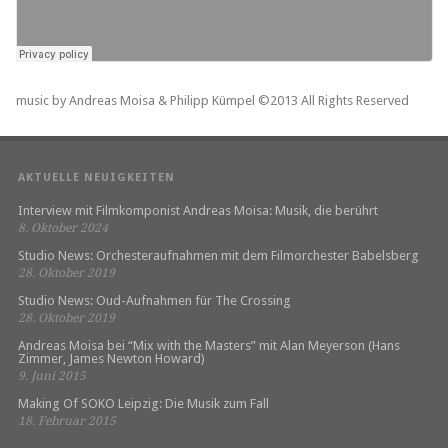
music by Andreas Moisa & Philipp Kümpel ©2013 All Rights Reserved
AKTUELLE NEUIGKEITEN
Interview mit Filmkomponist Andreas Moisa: Musik, die berührt
8. Oktober 2024
Studio News: Orchesteraufnahmen mit dem Filmorchester Babelsberg
28. Oktober 2019
Studio News: Oud-Aufnahmen für The Crossing
28. Oktober 2019
Andreas Moisa bei “Mix with the Masters” mit Alan Meyerson (Hans
Zimmer, James Newton Howard)
9. Juni 2015
Making Of SOKO Leipzig: Die Musik zum Fall
18. Februar 2015