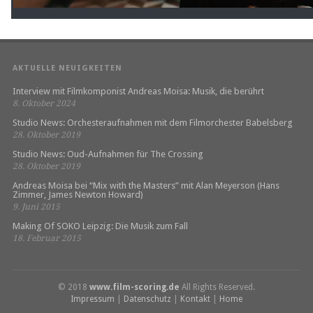
AKTUELLE NEUIGKEITEN
Interview mit Filmkomponist Andreas Moisa: Musik, die berührt
8. Oktober 2024
Studio News: Orchesteraufnahmen mit dem Filmorchester Babelsberg
28. Oktober 2019
Studio News: Oud-Aufnahmen für The Crossing
28. Oktober 2019
Andreas Moisa bei “Mix with the Masters” mit Alan Meyerson (Hans
Zimmer, James Newton Howard)
9. Juni 2015
Making Of SOKO Leipzig: Die Musik zum Fall
18. Februar 2015
© 2018
www.film-scoring.de
All Rights Reserved.
Impressum
|
Datenschutz
|
Kontakt
|
Home