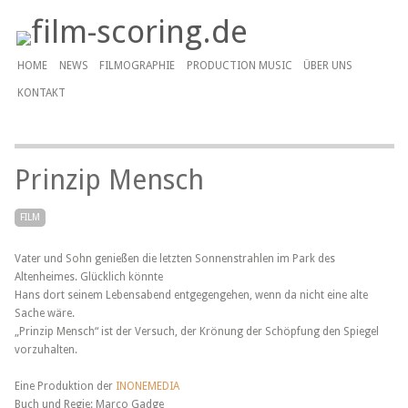
HOME
NEWS
FILMOGRAPHIE
PRODUCTION MUSIC
ÜBER UNS
KONTAKT
Prinzip Mensch
FILM
Vater und Sohn genießen die letzten Sonnenstrahlen im Park des
Altenheimes. Glücklich könnte
Hans dort seinem Lebensabend entgegengehen, wenn da nicht eine alte
Sache wäre.
„Prinzip Mensch“ ist der Versuch, der Krönung der Schöpfung den Spiegel
vorzuhalten.
Eine Produktion der
INONEMEDIA
Buch und Regie: Marco Gadge